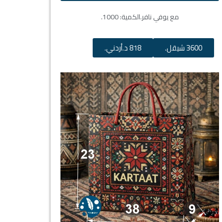
مع يوفي نافر.
الكمية: 1000.
3600 شيقل.
818 د.أردني.