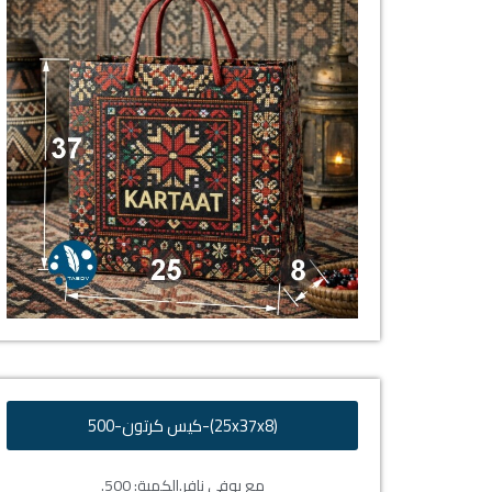
(25x37x8)-كيس كرتون-500
مع يوفي نافر.
الكمية: 500.