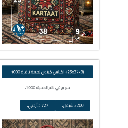
(25x37x8)-اكياس كرتون لمعة نافرة 1000
مع يوفي نافر.
الكمية: 1000.
3200 شيقل.
727 د.أردني.