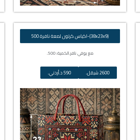
(38x23x9)-اكياس كرتون لمعة نافرة 500
مع يوفي نافر.
الكمية: 500.
2600 شيقل.
590 د.أردني.