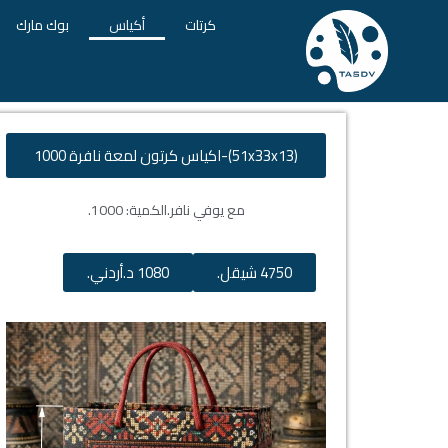
كرتات
أكياس
بوك مارك
(51x33x13)-اكياس كرتون لمعة نافرة 1000
مع يوفي نافر.
الكمية: 1000.
4750 شيقل.
1080 د.أردني.