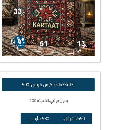
(51x33x13)-كيس كرتون-500
بدون يوفي.
الكمية: 500.
2550 شيقل.
580 د.أردني.