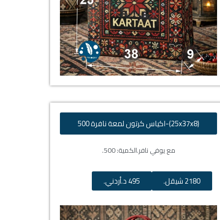
(25x37x8)-اكياس كرتون لمعة نافرة 500
مع يوفي نافر.
الكمية: 500.
2180 شيقل.
495 د.أردني.