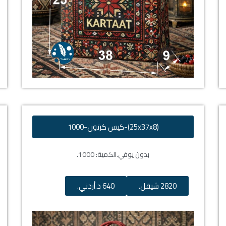
(25x37x8)-كيس كرتون-1000
بدون يوفي.
الكمية: 1000.
2820 شيقل.
640 د.أردني.