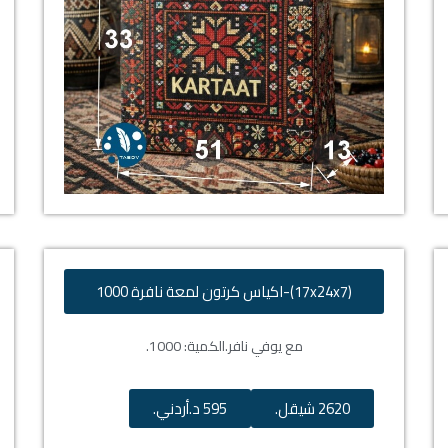
(17x24x7)-اكياس كرتون لمعة نافرة 1000
مع يوفي نافر.
الكمية: 1000.
2620 شيقل.
595 د.أردني.