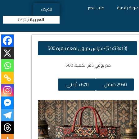
هوية رقمية
طلب سعر
الشركاء
العربية
עִבְרִית
(51x33x13)-اكياس كرتون لمعة نافرة 500
مع يوفي نافر.
الكمية: 500.
2950 شيقل.
670 د.أردني.