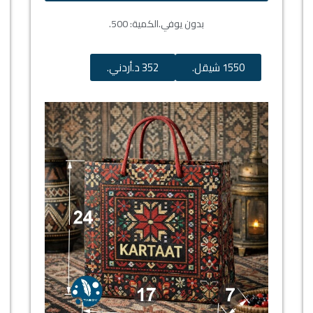
بدون يوفي.
الكمية: 500.
1550 شيقل.
352 د.أردني.