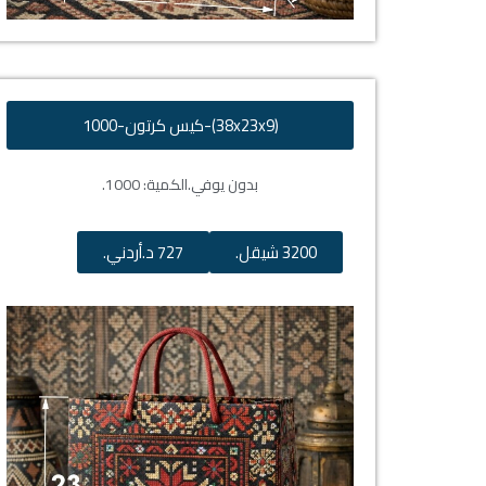
(38x23x9)-كيس كرتون-1000
بدون يوفي.
الكمية: 1000.
3200 شيقل.
727 د.أردني.