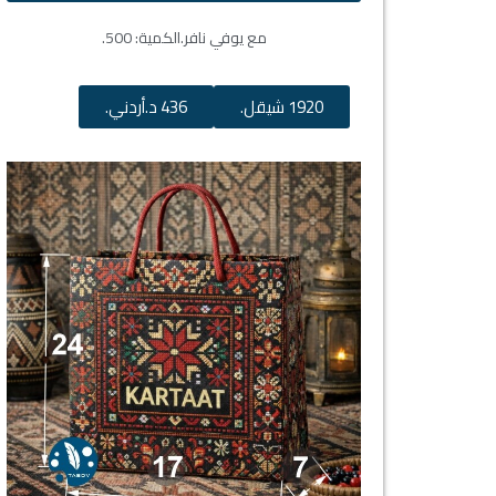
مع يوفي نافر.
الكمية: 500.
1920 شيقل.
436 د.أردني.