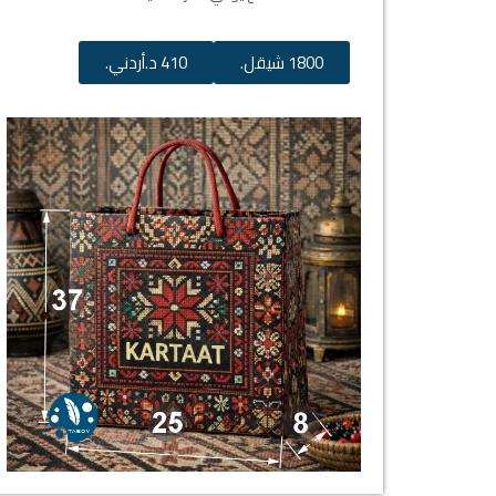
1800 شيقل.
410 د.أردني.