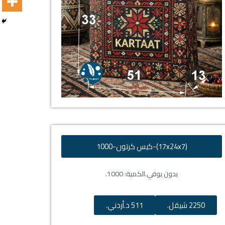
(17x24x7)-كيس كرتون-1000
بدون يوفي.
الكمية: 1000.
2250 شيقل.
511 د.أردني.