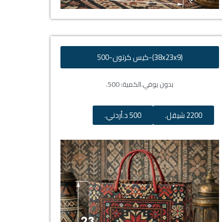
(38x23x9)-كيس كرتون-500
بدون يوفي.
الكمية: 500.
2200 شيقل.
500 د.أردني.