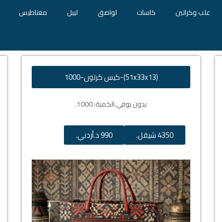
علب وكراتين
كاسات
لواصق
ليبل
مغناطيس
(51x33x13)-كيس كرتون-1000
بدون يوفي.
الكمية: 1000.
4350 شيقل.
990 د.أردني.