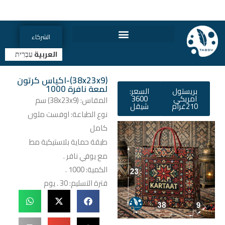
الشركاء
العربية
עִבְרִית
(38x23x9)-اكياس كرتون
لمعة نافرة 1000
بريستول
السعر:
امريكي
3600
المقاس: (38x23x9) سم
210غرام
شيقل
نوع الطباعة: اوفست ملون
كامل
طبقة حماية بلاستيكية مط
مع يوفي نافر .
الكمية: 1000 .
فترة التسليم: 30 . يوم