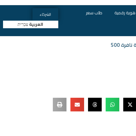
هوية رقمية
طلب سعر
الشركاء
العربية
עִבְרִית