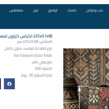
علب وكراتين
كاسات
لواصق
ليبل
مغناطيس
(25x37x8)-اكياس كرتون لمعة نافرة 500
المقاس: (25x37x8) سم
نوع الطباعة: اوفست ملون كامل
طبقة حماية بلاستيكية مط
مع يوفي نافر .
الكمية: 500 .
فترة التسليم: 30 . يوم