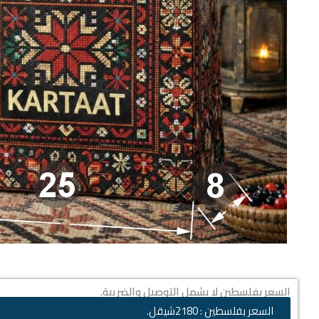
السعر بفلسطين لا يشمل التوصيل والضريبة.
السعر بفلسطين : 2180شيقل.