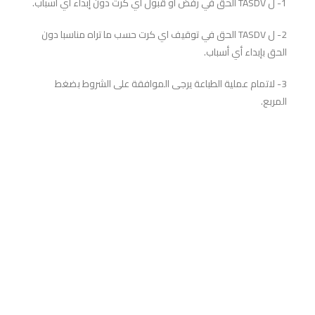
1- ل TASDV الحق في رفض أو قبول أي كرت دون إبداء أي أسباب.
2- ل TASDV الحق في توقيف اي كرت حسب ما تراه مناسبا دون
الحق بإبداء أي أسباب.
3- لاتمام عملية الطباعة يرجى الموافقة على الشروط بضغط
المربع.