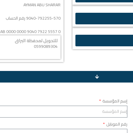
AYMAN ABU SHARAR
9040-792255-570 رقم الحساب
AB 0000 0000 9040 7922 5557 0
للتحويل لمحفظة البراق
0599089304
إسم المؤسسة
رقم الموبايل