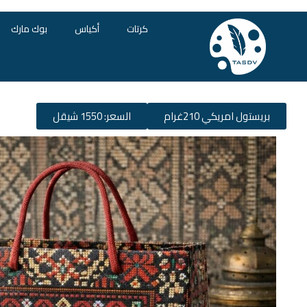
كرتات
أكياس
بوك مارك
بريستول امريكي 210غرام
السعر: 1550 شيقل