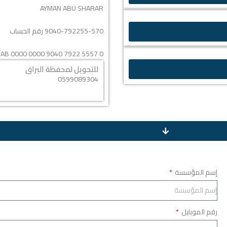
AYMAN ABU SHARAR
9040-792255-570 رقم الحساب
AB 0000 0000 9040 7922 5557 0
للتحويل لمحفظة البراق
0599089304
إسم المؤسسة
رقم الموبايل