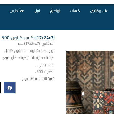
علب وكراتين
كاسات
لواصق
ليبل
مغناطيس
(17x24x7)-كيس كرتون-500
المقاس: (17x24x7) سم
نوع الطباعة: اوفست ملون كامل
طبقة حماية بلاستيكية مط أو لميع
بدون يوفي .
الكمية: 500 .
فترة التسليم: 30 . يوم