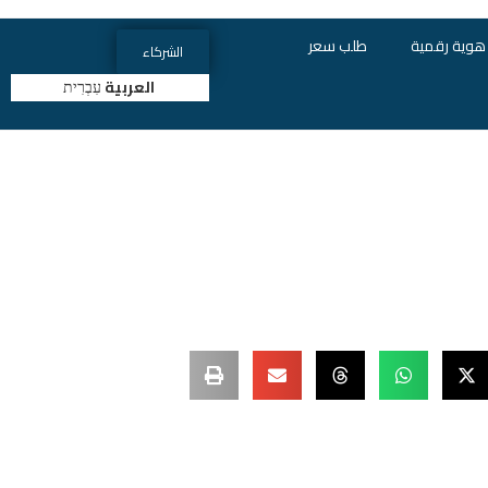
هوية رقمية
طلب سعر
الشركاء
العربية
עִבְרִית