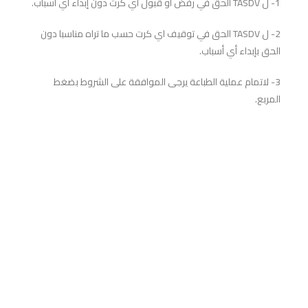
1- ل TASDV الحق في رفض أو قبول أي كرت دون إبداء أي أسباب.
2- ل TASDV الحق في توقيف اي كرت حسب ما تراه مناسبا دون
الحق بإبداء أي أسباب.
3- لاتمام عملية الطباعة يرجى الموافقة على الشروط بضغط
المربع.