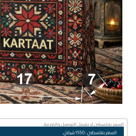
السعر بفلسطين لا يشمل التوصيل والضريبة.
السعر بفلسطين : 1550شيقل.