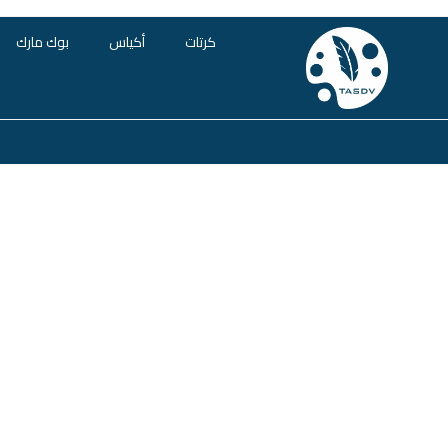
كرتات
أكياس
بوك مارك