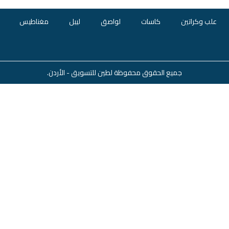
علب وكراتين
كاسات
لواصق
ليبل
مغناطيس
جميع الحقوق محفوظة لطين للتسويق - الأردن.