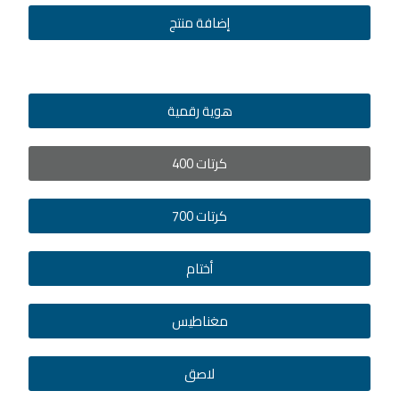
إضافة منتج
هوية رقمية
كرتات 400
كرتات 700
أختام
مغناطيس
لاصق