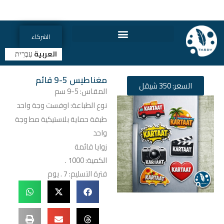
الشركاء
العربية
עִבְרִית
مغناطيس 5-9 قائم
السعر: 350 شيقل
المقاس: 5-9 سم
نوع الطباعة: اوفست وجة واحد
طبقة حماية بلاستيكية مط وجة
واحد
زوايا قائمة
الكمية: 1000 .
فترة التسليم: 7 . يوم